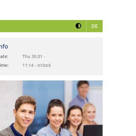
Kontrast erhöhen
View German ve
DE
nfo
ate:
Thu 30.01
-
ime:
11:14
-
o'clock