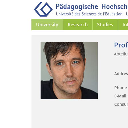
University
Research
Studies
In
Prof
Abteil
Addre
Phone
E-Mail
Consul