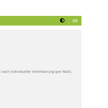
Kontrast erhöhen
View German ve
DE
 nach individueller Vereinbarung (per Mail),