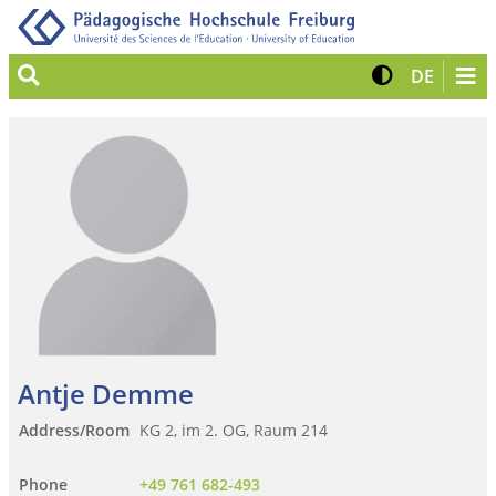
Suche
Kontrast 
View G
DE
Antje Demme
Address/Room
KG 2, im 2. OG, Raum 214
Phone
+49 761 682-493