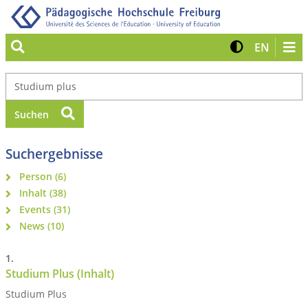
Suche
Kontrast 
Zur eng
EN
Nach Text suchen
Suchen
Suchergebnisse
Person (6)
Inhalt (38)
Events (31)
News (10)
Studium Plus (Inhalt)
Studium Plus