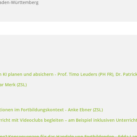
 Baden-Württemberg
KI planen und absichern - Prof. Timo Leuders (PH FR), Dr. Patrick
ar Merk (ZSL)
ionen im Fortbildungskontext - Anke Ebner (ZSL)
icht mit Videoclubs begleiten – am Beispiel inklusiven Unterrichts
ne? Konsequenzen für das Handeln von Fortbildenden - Edda Lan