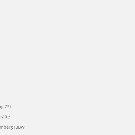
ng ZSL
räfte
temberg IBBW