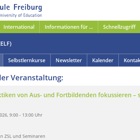
International
Informationen für ...
Schnellzugriff
ZELF)
Selbstlernkurse
Newsletter
Kalender
Kontak
er Veranstaltung:
tiken von Aus- und Fortbildenden fokussieren – s
026, 9:00 - 13:00 Uhr
 an ZSL und Seminaren