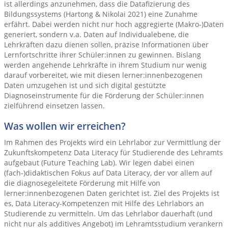
ist allerdings anzunehmen, dass die Datafizierung des
Bildungssystems (Hartong & Nikolai 2021) eine Zunahme
erfährt. Dabei werden nicht nur hoch aggregierte (Makro-)Daten
generiert, sondern v.a. Daten auf Individualebene, die
Lehrkräften dazu dienen sollen, präzise Informationen über
Lernfortschritte ihrer Schüler:innen zu gewinnen. Bislang
werden angehende Lehrkräfte in ihrem Studium nur wenig
darauf vorbereitet, wie mit diesen lerner:innenbezogenen
Daten umzugehen ist und sich digital gestützte
Diagnoseinstrumente für die Förderung der Schüler:innen
zielführend einsetzen lassen.
Was wollen wir erreichen?
Im Rahmen des Projekts wird ein Lehrlabor zur Vermittlung der
Zukunftskompetenz Data Literacy für Studierende des Lehramts
aufgebaut (Future Teaching Lab). Wir legen dabei einen
(fach-)didaktischen Fokus auf Data Literacy, der vor allem auf
die diagnosegeleitete Förderung mit Hilfe von
lerner:innenbezogenen Daten gerichtet ist. Ziel des Projekts ist
es, Data Literacy-Kompetenzen mit Hilfe des Lehrlabors an
Studierende zu vermitteln. Um das Lehrlabor dauerhaft (und
nicht nur als additives Angebot) im Lehramtsstudium verankern