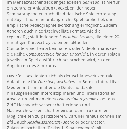
im Mensazwischendeck angesiedelten
GameLab
ist hierfür
ein zentraler Anlaufpunkt gegeben, der neben
Seminarangeboten auch die didaktische Spielerprobung
mit Zugriff auf eine umfangreiche Spielebibliothek und
empirische (Videographie-)Forschung ermöglicht. Zudem
gehören auch niedrigschwellige Formate wie die
regelmäßig stattfindenden
Lunchtime Lessons
, die einen 20-
minütigen Kurzvortrag zu einem aktuellen
Computerspielthema beinhalten, oder Videoformate, wie
die Reihe
Computerspiele für den Unterricht
, in deren Folgen
jeweils ein Spiel ausführlich besprochen wird, zu den
Angeboten des Zentrums.
Das ZfdC positioniert sich als deutschlandweit zentrale
Anlaufstelle für
Forschungsvorhaben
im Bereich interaktiver
Medien mit einem über die Deutschdidaktik
hinausgehenden interdisziplinären und internationalen
Ansatz. Im Rahmen eines
Fellowship-Programms
lädt das
ZfdC Nachwuchswissenschaftlerinnen und
Nachwuchswissenschaftler ein, an den strukturellen
Möglichkeiten zu partizipieren. Darüber hinaus können am
ZfdC auch
Abschlussarbeiten
(Bachelor oder Master,
Zulassungsarbeiten für das 1. Staatsexamen) mit