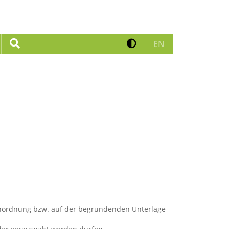
Kontrast erhöhen
Suche
Zur englischen 
EN
sanordnung bzw. auf der begründenden Unterlage