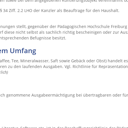
hen sowie bei dem angegebenen Kontierungsobjekt vereinnahmt o
34 Ziff. 2.2 LHO der Kanzler als Beauftrage für den Haushalt.
nungen stellt, gegenüber der Pädagogischen Hochschule Freibur
arf diese nicht selbst als sachlich richtig bescheinigen oder zur
 entsprechenden Befugnisse besitzt.
gem Umfang
fee, Tee, Mineralwasser, Saft sowie Gebäck oder Obst) handelt es
ören zu den laufenden Ausgaben. Vgl. Richtlinie für Repräsentat
lich)
ruch genommene Ausgabeermächtigung bei übertragbaren oder für ü