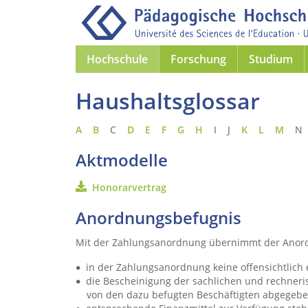
Hochschule
Forschung
Studium
Haushaltsglossar
A
B
C
D
E
F
G
H
I J
K
L
M
N
Aktmodelle
Honorarvertrag
Anordnungsbefugnis
Mit der Zahlungsanordnung übernimmt der Anord
in der Zahlungsanordnung keine offensichtlich 
die Bescheinigung der sachlichen und rechner
von den dazu befugten Beschäftigten abgegeb