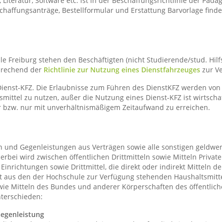
iteratur, Software etc. ist in der Beschaffungsrichtlinie der Päd
schaffungsanträge, Bestellformular und Erstattung Barvorlage fin
 Freiburg stehen den Beschäftigten (nicht Studierende/stud. Hil
sprechend der
Richtlinie zur Nutzung eines Dienstfahrzeuges
zur V
 Dienst-KFZ. Die Erlaubnisse zum Führen des DienstKFZ werden von
rsmittel zu nutzen, außer die Nutzung eines Dienst-KFZ ist wirtscha
wer bzw. nur mit unverhältnismäßigem Zeitaufwand zu erreichen.
n und Gegenleistungen aus Verträgen sowie alle sonstigen geldwer
ierbei wird zwischen öffentlichen Drittmitteln sowie Mitteln Privat
nrichtungen sowie Drittmittel, die direkt oder indirekt Mitteln de
icht aus den der Hochschule zur Verfügung stehenden Haushaltsmitte
ie Mitteln des Bundes und anderer Körperschaften des öffentliche
nterschieden:
egenleistung