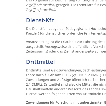
Das Vorgehen zur Beschaffung von Gegenständen, L
Zugriff erforderlich)
geregelt. Die Formulare für Be
Zugriff erforderlich)
.
Dienst-Kfz
Die Dienstfahrzeuge der Pädagogischen Hochschule
Kanzler) für dienstlich erforderliche Fahrten ent
Voraussetzung ist die Erlaubnis zur Führung des
ausgestellt. Vorzugsweise sind öffentliche Verkeh
Zeitersparnis) oder das Ziel ist anderweitig sch
Drittmittel
Drittmittel sind Geldzuwendungen, Sachleistunge
Lehre nach § 2 Absatz 1 LHG (vgl. Nr. 1.2 DMRL). H
Zuwendungen und Aufträge öffentlich-rechtlicher Ei
2.1 DMRL). Drittmittel sind also die Mittel, die n
Haushaltsmitteln anderer Ressorts des Landes sow
Hierbei werden folgende Arten von Drittmitteln u
Zuwendungen für Forschung mit unbestimmter G