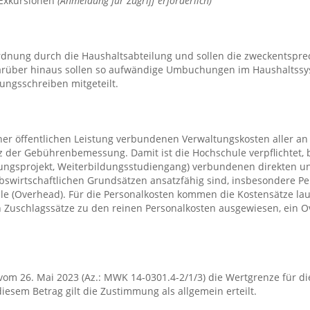
 Exkursionen
(Anmeldung für Zugriff erforderlich)
ordnung durch die Haushaltsabteilung und sollen die zweckentspre
arüber hinaus sollen so aufwändige Umbuchungen im Haushaltss
ungsschreiben mitgeteilt.
ner öffentlichen Leistung verbundenen Verwaltungskosten aller an 
tz der Gebührenbemessung. Damit ist die Hochschule verpflichtet
hungsprojekt, Weiterbildungsstudiengang) verbundenen direkten un
ebswirtschaftlichen Grundsätzen ansatzfähig sind, insbesondere Pe
ile (Overhead). Für die Personalkosten kommen die Kostensätze 
 Zuschlagssätze zu den reinen Personalkosten ausgewiesen, ein
 vom 26. Mai 2023 (Az.: MWK 14-0301.4-2/1/3) die Wertgrenze für
diesem Betrag gilt die Zustimmung als allgemein erteilt.