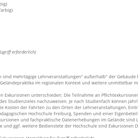
big)
farbig)
griff erforderlich)
 sind mehrtägige Lehrveranstaltungen" außerhalb" der Gebäude 
, Geländepraktika im regionalen Kontext und weitere unmittelbar
en Exkursionen unterschieden: Die Teilnahme an Pflichtexkursion
hen des Studienzieles nachzuweisen. Je nach Studienfach können jäh
ie Kosten der Fahrten zu den Orten der Lehrveranstaltungen, Eintr
ädagogischen Hochschule Freiburg, Spenden und einer Eigenbeteil
xkursionen und fachpraktische Datenerhebungen im Gelände sind Le
e und ggf. weitere Bedienstete der Hochschule sind Exkursionen 