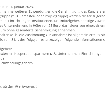
b dem 1. Januar 2023.
ie Annahme weiterer Zuwendungen die Genehmigung des Kanzlers er
uppe (z. B. Semester- oder Projektgruppe) werden dieser zugere
en, Einrichtungen, Institutionen, Drittmittelgeber, sonstige Zuwen
es Unternehmens in Höhe von 25 Euro, darf sie/er von einer/eine
 Euro ohne gesonderte Genehmigung annehmen.
alten (d. h. die Zustimmung zur Annahme ist allgemein erteilt), s
bis zum 31.1. des Folgejahres anzuzeigen Folgende Informationen s
elgebern
ternen Kooperationspartnern (z.B. Unternehmen, Einrichtungen, In
nden
en Zuwendungsgebern
 für Zugriff erforderlich)