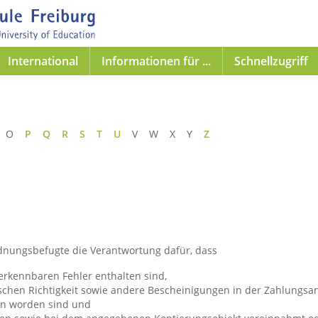
International
Informationen für ...
Schnellzugriff
 O
P
Q
R
S
T
U
V W X Y
Z
nungsbefugte die Verantwortung dafür, dass
erkennbaren Fehler enthalten sind,
ischen Richtigkeit sowie andere Bescheinigungen in der Zahlung
en worden sind und