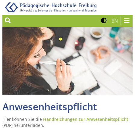
Suche
Kontrast 
Zur eng
EN
Anwesenheitspflicht
Hier können Sie die
Handreichungen zur Anwesenheitspflicht
(PDF) herunterladen.