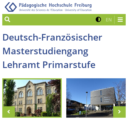
Suche
Kontrast 
Zur eng
EN
Deutsch-Französischer
Masterstudiengang
Lehramt Primarstufe
zurück
vo