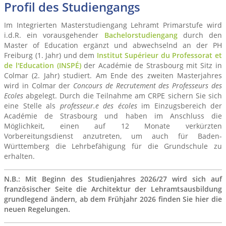
Profil des Studiengangs
Im Integrierten Masterstudiengang Lehramt Primarstufe wird
i.d.R. ein vorausgehender
Bachelorstudiengang
durch den
Master of Education ergänzt und abwechselnd an der PH
Freiburg (1. Jahr) und dem
Institut Supérieur du Professorat et
de l'Education (INSPÉ)
der Académie de Strasbourg mit Sitz in
Colmar (2. Jahr) studiert. Am Ende des zweiten Masterjahres
wird in Colmar der
Concours de Recrutement des Professeurs des
Ecoles
abgelegt. Durch die Teilnahme am CRPE sichern Sie sich
eine Stelle als
professeur.e des écoles
im Einzugsbereich der
Académie de Strasbourg und haben im Anschluss die
Möglichkeit, einen auf 12 Monate verkürzten
Vorbereitungsdienst anzutreten, um auch für Baden-
Württemberg die Lehrbefähigung für die Grundschule zu
erhalten.
N.B.: Mit Beginn des Studienjahres 2026/27 wird sich auf
französischer Seite die Architektur der Lehramtsausbildung
grundlegend ändern, ab dem Frühjahr 2026 finden Sie hier die
neuen Regelungen.