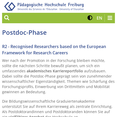
Suche
Kontrast 
Zur eng
EN
Postdoc-Phase
R2 - Recognised Researchers based on the European
Framework for Research Careers
Wer nach der Promotion in der Forschung bleiben möchte,
sollte die nächsten Schritte bewußt planen, um sich ein
umfassendes
akademisches Karriereportfolio
aufzubauen.
Dabei sollte die Postdoc-Phase geprägt sein von zunehmender
wissenschaftlicher Eigenständigkeit. Themen wie Schärfung des
Forschungsprofils, Einwerbung von Drittmitteln und Mobilität
gewinnen an Bedeutung.
Die Bildungswissenschaftliche Graduiertenakademie
unterstützt Sie auf Ihrem Karriereweg als zentrale Einrichtung.
Als Postdoktorandinnen und Postdoktoranden können Sie auf
ein
vielfältiges Angebot
der Hochschule an