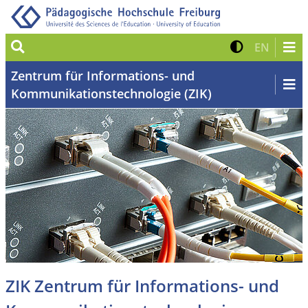
Suche
Kontrast 
Zur eng
EN
Zentrum für Informations- und
Kommunikationstechnologie (ZIK)
ZIK Zentrum für Informations- und