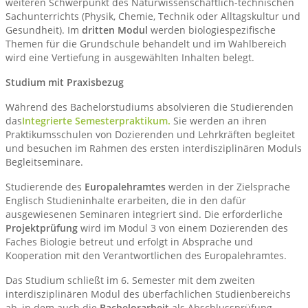
weiteren Schwerpunkt des Naturwissenschaftlich-technischen
Sachunterrichts (Physik, Chemie, Technik oder Alltagskultur und
Gesundheit). Im
dritten Modul
werden biologiespezifische
Themen für die Grundschule behandelt und im Wahlbereich
wird eine Vertiefung in ausgewählten Inhalten belegt.
Studium mit Praxisbezug
Während des Bachelorstudiums absolvieren die Studierenden
das
Integrierte Semesterpraktikum
.
Sie werden an ihren
Praktikumsschulen von Dozierenden und Lehrkräften begleitet
und besuchen im Rahmen des ersten interdisziplinären Moduls
Begleitseminare.
Studierende des
Europalehramtes
werden in der Zielsprache
Englisch Studieninhalte erarbeiten, die in den dafür
ausgewiesenen Seminaren integriert sind. Die erforderliche
Projektprüfung
wird im Modul 3 von einem Dozierenden des
Faches Biologie betreut und erfolgt in Absprache und
Kooperation mit den Verantwortlichen des Europalehramtes.
Das Studium schließt im 6. Semester mit dem zweiten
interdisziplinären Modul des überfachlichen Studienbereichs
ab, in dem auch die
Bachelorarbeit
als Abschlussprüfung