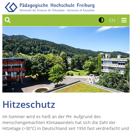
Suche
Kontrast 
Zur eng
EN
Hitzeschutz
Im Sommer wird es heiß an der PH. Aufgrund des
menschengemachten Klimawandels hat sich die Zahl der
Hitzetage (>30°C) in Deutschland seit 1950 fast verdreifacht und