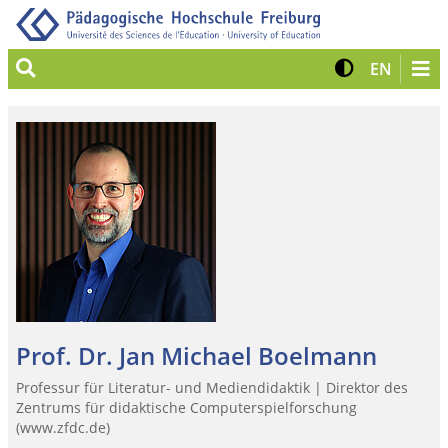
Suche
Kontrast 
Zur eng
EN
Prof. Dr. Jan Michael Boelmann
Professur für Literatur- und Mediendidaktik | Direktor des
Zentrums für didaktische Computerspielforschung
(www.zfdc.de)