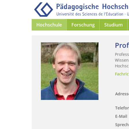
Hochschule
Forschung
Studium
Prof
Profess
Wissens
Hochsc
Fachri
Adres
Telefo
E-Mail
Sprech