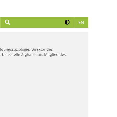
Kontrast erhöhen
Suche
Zur englischen 
EN
ldungssoziologie; Direktor des
rbeitsstelle Afghanistan, Mitglied des