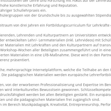
 Institutionen der Lehre und Forschung mit Fokus auf der Lehrerau
ne hohe künstlerische Erfahrung und Reputation.
hriger Schullehrpraxis ein.
ülergruppen von der Grundschule bis zu ausgewählten Stipendiate
eitraum von drei Jahren ein Fortbildungscurriculum für Lehrkräfte
dierenden, Lehrenden und Kulturpartnern an Universitäten entwicke
der entwickelten Lehr/- Lernmaterialien (inkl. Lehrvideos) mit Sch
er Materialien mit Lehrkräften und den Kulturpartnern auf transn
Workshop-Wochen aller Beteiligten zusammengeführt und in einer 
ierten Materialien in eine LFB-Maßnahme. Diese wird in den Partne
erenz präsentiert.
liche, mehrsprachige Internetplattform, welche die Teilhabe an den 
ht. Die pädagogischen Materialien werden europäische Lehrerfort
kten, von der erworbenen Professionalisierung und Expertise im Ber
ften wird interkulturelles Bewusstsein gewonnen. Schlüsselkompet
ucksfähigkeit werden bei allen Beteiligten gestärkt. Ein europäis
n und die pädagogischen Materialien frei zugänglich sind.
n im Bereich Musikpädagogik, Kreativität, Entrepreneurship, Perfo