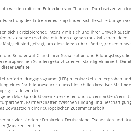
ship werden mit dem Entdecken von Chancen, Durchsetzen von In
der Forschung des Entrepreneurship finden sich Beschreibungen von
en sich Partizipierende intensiv mit sich und ihrer Umwelt ausei
en bestehende Produkte mit ihren eigenen musikalischen Ideen.
tefähigkeit sind gefragt, um diese Ideen über Ländergrenzen hinwe
nen und Schüler auf Grund ihrer Sozialisation und Bildungsbiogra
len europäischen Schulen gekürzt oder vollständig eliminiert. Da
dieser Defizite.
s Lehrerfortbildungsprogramm (LFB) zu entwickeln, zu erproben und 
klung eines Fortbildungscurriculums hinsichtlich kreativer Metho
ips gestärkt werden.
eigenen Musikproduktionen zu erstellen und zu vermarkten/vermitt
lturpartnern. Partnerschaften zwischen Bildung und Beschäftigung
 das Bewusstsein einer europäischen Zusammenarbeit.
ner aus vier Ländern: Frankreich, Deutschland, Tschechien und Ung
tner (Musikensemble).