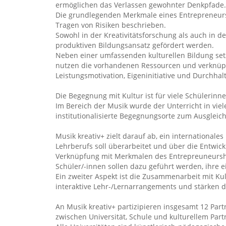
ermöglichen das Verlassen gewohnter Denkpfade.
Die grundlegenden Merkmale eines Entrepreneur
Tragen von Risiken beschrieben.
Sowohl in der Kreativitätsforschung als auch in 
produktiven Bildungsansatz gefördert werden.
Neben einer umfassenden kulturellen Bildung setz
nutzen die vorhandenen Ressourcen und verknüpf
Leistungsmotivation, Eigeninitiative und Durchhal
Die Begegnung mit Kultur ist für viele Schülerin
Im Bereich der Musik wurde der Unterricht in vie
institutionalisierte Begegnungsorte zum Ausgleich 
Musik kreativ+ zielt darauf ab, ein internationale
Lehrberufs soll überarbeitet und über die Entwic
Verknüpfung mit Merkmalen des Entrepreuneursh
Schüler/-innen sollen dazu geführt werden, ihre 
Ein zweiter Aspekt ist die Zusammenarbeit mit Ku
interaktive Lehr-/Lernarrangements und stärken
An Musik kreativ+ partizipieren insgesamt 12 Part
zwischen Universität, Schule und kulturellem Par