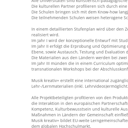
Alle Universitäten sind künstlerisch-pädagogische
Die kulturellen Partner profilieren sich durch ei
Die Schulen bringen sich mit dem Know-how langjä
Die teilnehmenden Schulen weisen heterogene Sch
In einem detaillierten Stufenplan wird über den Z
realisiert wird.
Im Jahr I wird der konzeptionelle Entwurf mit Stu
Im Jahr II erfolgt die Erprobung und Optimierung 
Ebene, sowie Austausch, Testung und Evaluation d
Die Materialien aus den Ländern werden bei zwei 
Im Jahr III münden die in einem Curriculum optim
transnationalen Workshops bei der Abschlusskonf
Musik kreativ+ erstellt eine international zugäng
Lehr-/Lernmaterialien (inkl. Lehrvideos)ermöglic
Alle Projektbeteiligten profitieren von den Produ
die Interaktion in den europäischen Partnerscha
Kompetenz, Kulturbewusstsein und kulturelle Ausdr
Maßnahmen in Ländern der Gemeinschaft einfließe
Musik kreativ+ bildet EU-weite Lerngemeinschafte
dem globalen Hochschulmarkt.