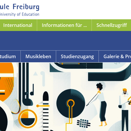
International
Informationen für ...
Schnellzugriff
tudium
Musikleben
Studienzugang
Galerie & Pr