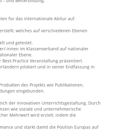
s - und weiterbildung.
n für das internationale Abitur auf.
 erstellt, welches auf verschiedenen Ebenen
lt und getestet.
üler/-innen im Klassenverband auf nationaler
ationaler Ebene.
Best-Practice Veranstaltung präsentiert.
rländern pilotiert und in seiner Endfassung in
Produkten des Projekts wie Publikationen,
bildungen eingebunden.
eich der innovativen Unterrichtsgestaltung. Durch
enzen wie soziale und unternehmerische
cher Mehrwert wird erzielt, indem die
rmance und stärkt damit die Position Europas auf