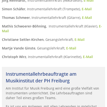
Jörg Reinhardt,
Instrumentallehrkraft (Akkordeon),
E-Mail
Simon Schäfer
, Instrumentallehrkraft (Trompete),
E-Mail
Thomas Schmeer
, Instrumentallehrkraft (Gitarre),
E-Mail
Mathis Schwoerer-Böhning
, Instrumentallehrkraft (Klavier),
E-
Mail
Christiane Seitler-Kirchen
, Gesangslehrkraft,
E-Mail
Martje Vande Ginste
, Gesangslehrkraft,
E-Mail
Christoph Wirz
, Instrumentallehrkraft (Klarinette),
E-Mail
Instrumentallehrbeauftragte am
Musikinstitut der PH Freiburg
Am Institut für Musik Freiburg wird eine große Vielfalt von
Instrumenten unterrichtet. Die Lehrbeauftragten sind
daher Teil eines großen Teams.
Es ist uns ein Anliegen, mit allen Lehrenden in möglichst