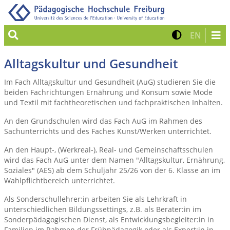
Suche
Kontrast 
Zur eng
EN
Alltagskultur und Gesundheit
Im Fach Alltagskultur und Gesundheit (AuG) studieren Sie die
beiden Fachrichtungen Ernährung und Konsum sowie Mode
und Textil mit fachtheoretischen und fachpraktischen Inhalten.
An den Grundschulen wird das Fach AuG im Rahmen des
Sachunterrichts und des Faches Kunst/Werken unterrichtet.
An den Haupt-, (Werkreal-), Real- und Gemeinschaftsschulen
wird das Fach AuG unter dem Namen "Alltagskultur, Ernährung,
Soziales" (AES) ab dem Schuljahr 25/26 von der 6. Klasse an im
Wahlpflichtbereich unterrichtet.
Als Sonderschullehrer:in arbeiten Sie als Lehrkraft in
unterschiedlichen Bildungssettings, z.B. als Berater:in im
Sonderpädagogischen Dienst, als Entwicklungsbegleiter:in in
Familien im Rahmen der Frühpädagogik oder als Expert:in in