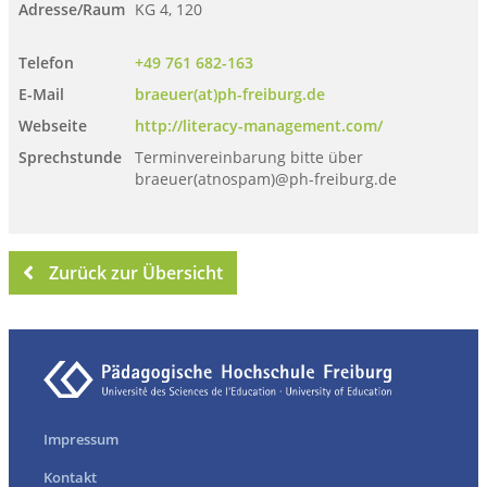
Adresse/Raum
KG 4, 120
Telefon
+49 761 682-163
E-Mail
braeuer(at)ph-freiburg.de
Webseite
http://literacy-management.com/
Sprechstunde
Terminvereinbarung bitte über
braeuer(atnospam)@ph-freiburg.de
Zurück zur Übersicht
Impressum
Kontakt