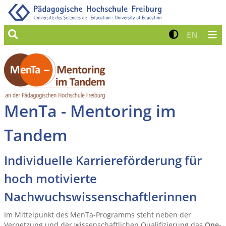
Suche
Kontrast 
Zur eng
EN
MenTa - Mentoring im
Tandem
Individuelle Karriereförderung für
hoch motivierte
Nachwuchswissenschaftlerinnen
Im Mittelpunkt des MenTa-Programms steht neben der
Vernetzung und der wissenschaftlichen Qualifizierung das
One-