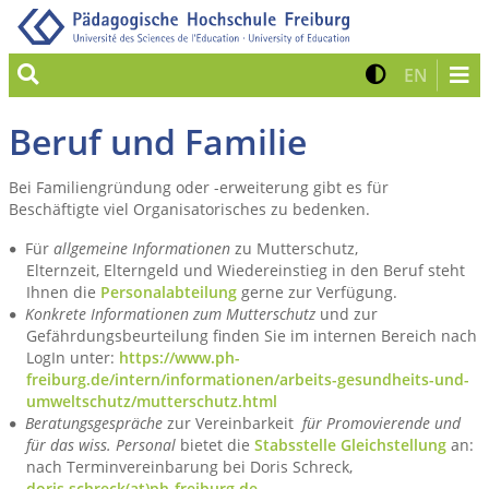
Suche
Kontrast 
Zur eng
EN
Beruf und Familie
Bei Familiengründung oder -erweiterung gibt es für
Beschäftigte viel Organisatorisches zu bedenken.
Für
allgemeine Informationen
zu Mutterschutz,
Elternzeit, Elterngeld und Wiedereinstieg in den Beruf steht
Ihnen die
Personalabteilung
gerne zur Verfügung.
Konkrete Informationen zum Mutterschutz
und zur
Gefährdungsbeurteilung finden Sie im internen Bereich nach
LogIn unter:
https://www.ph-
freiburg.de/intern/informationen/arbeits-gesundheits-und-
umweltschutz/mutterschutz.html
Beratungsgespräche
zur Vereinbarkeit
für Promovierende und
für das wiss. Personal
bietet die
Stabsstelle Gleichstellung
an:
nach Terminvereinbarung bei Doris Schreck,
doris.schreck(at)ph-freiburg.de