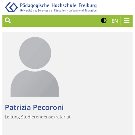
Suche
Kontrast 
Zur eng
EN
Patrizia Pecoroni
Leitung Studierendensekretariat