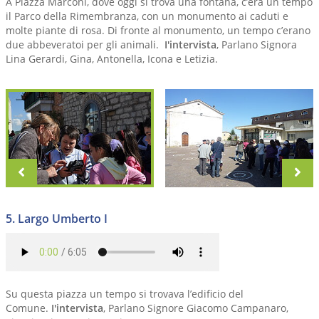
A Piazza Marconi, dove oggi si trova una fontana, c’era un tempo
il Parco della Rimembranza, con un monumento ai caduti e
molte piante di rosa. Di fronte al monumento, un tempo c’erano
due abbeveratoi per gli animali.
I'intervista
, Parlano Signora
Lina Gerardi, Gina, Antonella, Icona e Letizia.
zurück
vo
5. Largo Umberto I
Su questa piazza un tempo si trovava l’edificio del
Comune.
I'intervista
, Parlano Signore Giacomo Campanaro,