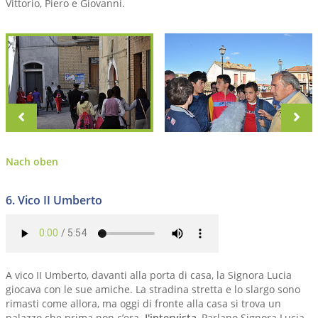
Vittorio, Piero e Giovanni.
zurück
vo
Nach oben
6. Vico II Umberto
A vico II Umberto, davanti alla porta di casa, la Signora Lucia
giocava con le sue amiche. La stradina stretta e lo slargo sono
rimasti come allora, ma oggi di fronte alla casa si trova un
palazzo che prima non c’era.
I'intervista
, Parlano Signora Lucia