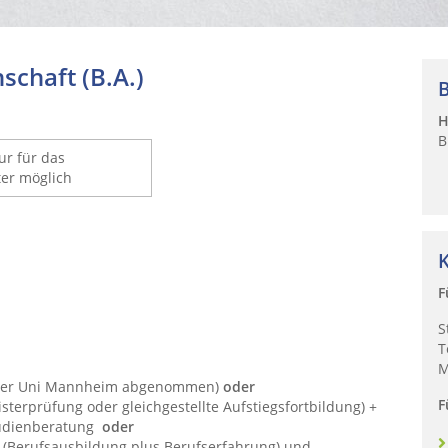
chaft (B.A.)
H
B
r für das
er möglich
F
S
T
M
n der Uni Mannheim abgenommen)
oder
F
sterprüfung oder gleichgestellte Aufstiegsfortbildung) +
tudienberatung
oder
n (Berufsausbildung plus Berufserfahrung) und