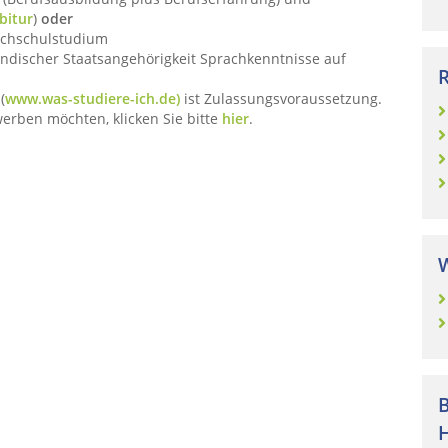
bitur
)
oder
ochschulstudium
ndischer Staatsangehörigkeit Sprachkenntnisse auf
(
www.was-studiere-ich.de)
ist Zulassungsvoraussetzung.
rben möchten, klicken Sie bitte
hier
.
W
B