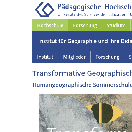
Hochschule
Forschung
Studium
Institut für Geographie und ihre Dida
Institut
Mitglieder
Forschung
S
Transformative Geographisc
Humangeographische Sommerschul