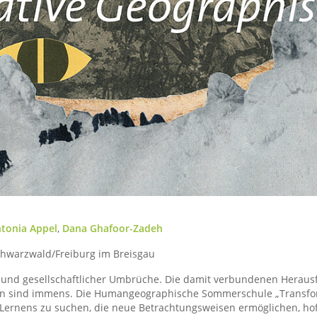
tonia Appel
,
Dana Ghafoor-Zadeh
chwarzwald/Freiburg im Breisgau
her und gesellschaftlicher Umbrüche. Die damit verbundenen Hera
en sind immens. Die Humangeographische Sommerschule „Transfo
ernens zu suchen, die neue Betrachtungsweisen ermöglichen, hof