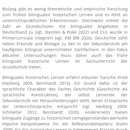
Bislang gibt es wenig theoretische und empirische Forschung
zum frühen bilingualen historischen Lernen und es fehlt an
unterrichtspraktischen Erkenntnissen. Gleichwohl nimmt die
Zahl an Grundschulen mit bilingualen Angeboten in
Deutschland zu (vgl. Steinlen & Piske 2022) und CLIL wurde in
Primarcurricula integriert (vgl. KM BW 2020). Geschichte zählt
neben Erkunde und Biologie zu den in der Sekundarstufe am
häufigsten bilingual unterrichteten Sachfächern. In den Fokus
aktueller Untersuchungen muss daher auch das frühe
bilinguale historische Lernen im Sachunterricht der
Grundschule treten.
Bilinguales historisches Lernen erfährt mitunter harsche Kritik
(Hasberg 2009, Bernhardt 2015). Ein Grund dafür ist der
sprachliche Charakter des Faches Geschichte (Geschichte als
sprachliche Konstruktion), der selbst Lernende der
Sekundarstufe vor Herausforderungen stellt, deren Erstsprache
der Unterrichtssprache entspricht (vgl. Hasberg 2009;
Schmelter 2012; Bernhardt 2020). Andererseits bieten
bilinguale Zugänge zu historischen Lerngegenständen wertvolle
Impulse beispielsweise für die Reflexionskompetenz (Kuhn
2009), für das historische Lernen in heterogenen Klassen durch