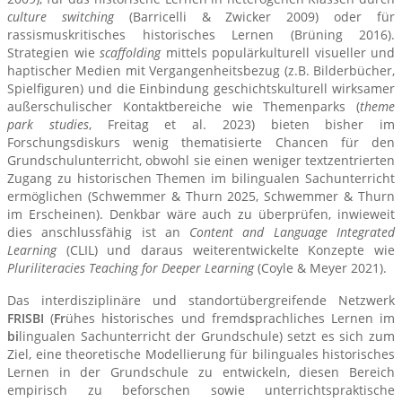
culture switching
(Barricelli & Zwicker 2009) oder für
rassismuskritisches historisches Lernen (Brüning 2016).
Strategien wie
scaffolding
mittels populärkulturell visueller und
haptischer Medien mit Vergangenheitsbezug (z.B. Bilderbücher,
Spielfiguren) und die Einbindung geschichtskulturell wirksamer
außerschulischer Kontaktbereiche wie Themenparks (
theme
park studies
, Freitag et al. 2023) bieten bisher im
Forschungsdiskurs wenig thematisierte Chancen für den
Grundschulunterricht, obwohl sie einen weniger textzentrierten
Zugang zu historischen Themen im bilingualen Sachunterricht
ermöglichen (Schwemmer & Thurn 2025, Schwemmer & Thurn
im Erscheinen). Denkbar wäre auch zu überprüfen, inwieweit
dies anschlussfähig ist an
Content and Language Integrated
Learning
(CLIL) und daraus weiterentwickelte Konzepte wie
Pluriliteracies Teaching for Deeper Learning
(Coyle & Meyer 2021).
Das interdisziplinäre und standortübergreifende Netzwerk
FRISBI
(
Fr
ühes h
i
storisches und fremd
s
prachliches Lernen im
bi
lingualen Sachunterricht der Grundschule) setzt es sich zum
Ziel, eine theoretische Modellierung für bilinguales historisches
Lernen in der Grundschule zu entwickeln, diesen Bereich
empirisch zu beforschen sowie unterrichtspraktische