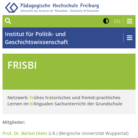
Suche
Kontrast 
Zur eng
EN
Institut für Politik- und
Geschichtswissenschaft
FRISBI
Netzwerk:
Fr
ühes h
i
storisches und fremd
s
prachliches
Lernen im
bi
lingualen Sachunterricht der Grundschule
Mitglieder:
Prof. Dr. Bärbel Diehr
(i.R.) (Bergische Universität Wuppertal)