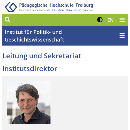
Suche
Kontrast 
Zur eng
EN
Institut für Politik- und
Geschichtswissenschaft
Leitung und Sekretariat
Institutsdirektor