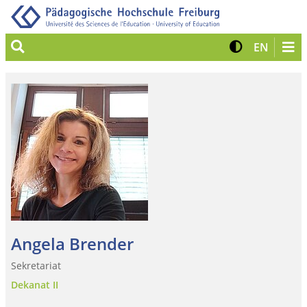
Suche
Kontrast 
Zur eng
EN
Angela Brender
Sekretariat
Dekanat II