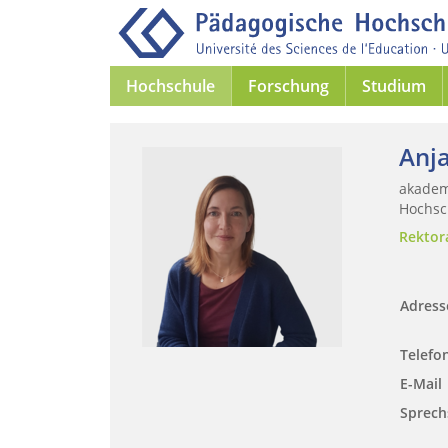
Hochschule
Forschung
Studium
Anj
akademi
Hochsch
Rektor
Adres
Telefo
E-Mail
Sprech