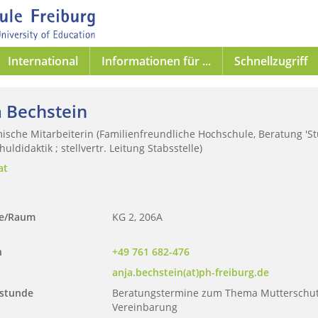
International
Informationen für ...
Schnellzugriff
a Bechstein
sche Mitarbeiterin (Familienfreundliche Hochschule, Beratung 'Stud
uldidaktik ; stellvertr. Leitung Stabsstelle)
at
se/Raum
KG 2, 206A
n
+49 761 682-476
anja.bechstein(at)ph-freiburg.de
stunde
Beratungstermine zum Thema Mutterschutz
Vereinbarung