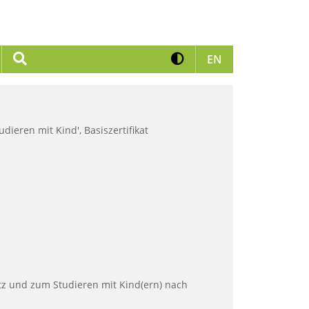
Kontrast erhöhen
Suche
Zur englischen 
EN
ieren mit Kind', Basiszertifikat
 und zum Studieren mit Kind(ern) nach