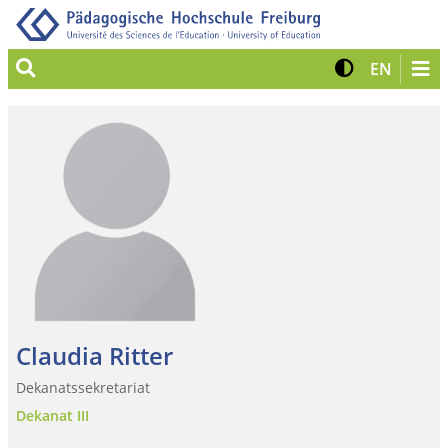
Suche
Kontrast 
Zur eng
EN
Claudia Ritter
Dekanatssekretariat
Dekanat III