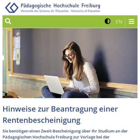
Suche
Kontrast 
Zur eng
EN
Hinweise zur Beantragung einer
Rentenbescheinigung
Sie benötigen einen Zweit-Bescheinigung über Ihr Studium an der
Pädagogischen Hochschule Freiburg zur Vorlage bei der