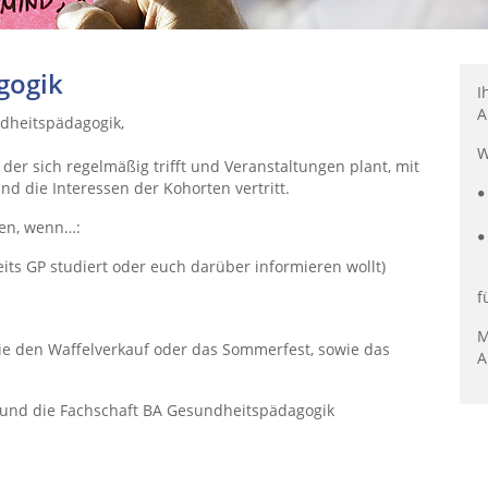
gogik
I
A
ndheitspädagogik,
W
der sich regelmäßig trifft und Veranstaltungen plant, mit
d die Interessen der Kohorten vertritt.
nen, wenn…:
its GP studiert oder euch darüber informieren wollt)
f
M
ie den Waffelverkauf oder das Sommerfest, sowie das
A
a und die Fachschaft BA Gesundheitspädagogik