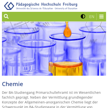
Suche
Kontrast 
Zur eng
EN
Chemie
Der BA-Studiengang Primarschullehramt ist im Wesentlichen
fachlich geprägt. Neben der Vermittlung grundlegender
Konzepte der Allgemeinen-anorganischen Chemie liegt der
Schwerpunkt im BA-Studiengang in der Vermittlung von