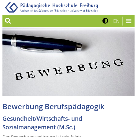
Suche
Kontrast 
Zur eng
EN
Bewerbung Berufspädagogik
Gesundheit/Wirtschafts- und
Sozialmanagement (M.Sc.)
Der Bewerbungszeitraum ist wie folgt: