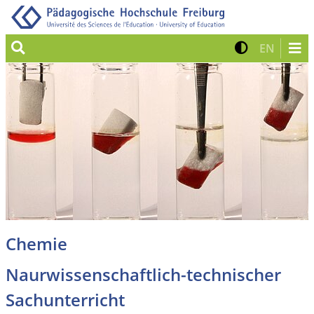
Suche
Kontrast 
Zur eng
EN
Chemie
Naurwissenschaftlich-technischer
Sachunterricht