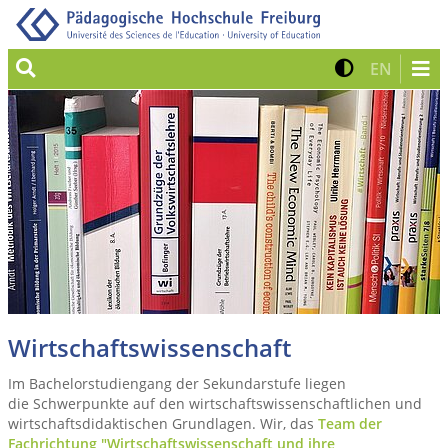
Suche
Kontrast 
Zur eng
EN
Wirtschaftswissenschaft
Im Bachelorstudiengang der Sekundarstufe liegen
die Schwerpunkte auf den wirtschaftswissenschaftlichen und
wirtschaftsdidaktischen Grundlagen. Wir, das
Team der
Fachrichtung "Wirtschaftswissenschaft und ihre