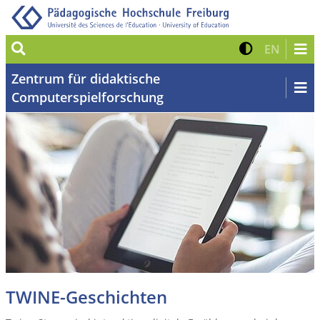
Suche
Kontrast 
Zur eng
EN
Zentrum für didaktische
Computerspielforschung
TWINE-Geschichten