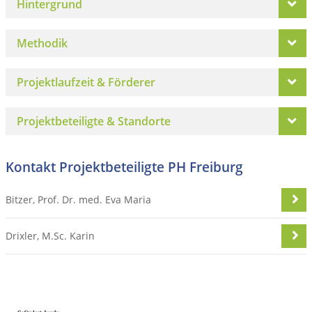
Hintergrund
Methodik
Projektlaufzeit & Förderer
Projektbeteiligte & Standorte
Kontakt Projektbeteiligte PH Freiburg
Bitzer, Prof. Dr. med. Eva Maria
Drixler, M.Sc. Karin
erste
vorherige
nächste
letzte