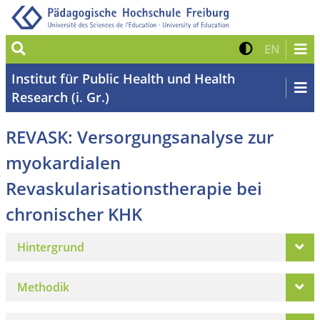
Suche
Kontrast 
Zur eng
EN
Institut für Public Health und Health
Research (i. Gr.)
REVASK: Versorgungsanalyse zur
myokardialen
Revaskularisationstherapie bei
chronischer KHK
Hintergrund
Methodik