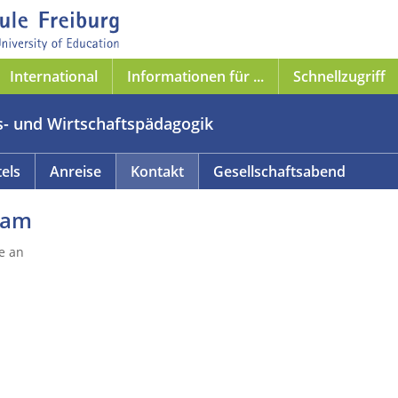
International
Informationen für ...
Schnellzugriff
s- und Wirtschaftspädagogik
els
Anreise
Kontakt
Gesellschaftsabend
eam
e an