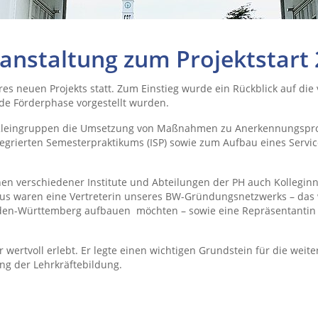
anstaltung zum Projektstart
es neuen Projekts statt. Zum Einstieg wurde ein Rückblick auf die
e Förderphase vorgestellt wurden.
 Kleingruppen die Umsetzung von Maßnahmen zu Anerkennungsproz
ntegrierten Semesterpraktikums (ISP) sowie zum Aufbau eines Servi
 verschiedener Institute und Abteilungen der PH auch Kolleginnen 
us waren eine Vertreterin unseres BW-Gründungsnetzwerks – das w
Baden-Württemberg aufbauen möchten – sowie eine Repräsentantin
hr wertvoll erlebt. Er legte einen wichtigen Grundstein für die w
ng der Lehrkräftebildung.