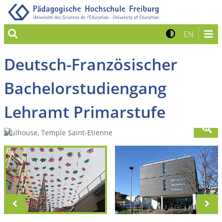
Suche
Kontrast 
Zur eng
EN
Deutsch-Französischer
Bachelorstudiengang
Lehramt Primarstufe
zurück
vo