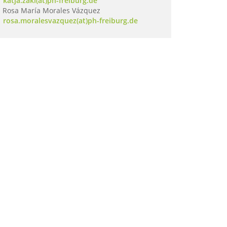
katja.zaki(at)ph-freiburg.de
Rosa María Morales Vázquez
rosa.moralesvazquez(at)ph-freiburg.de