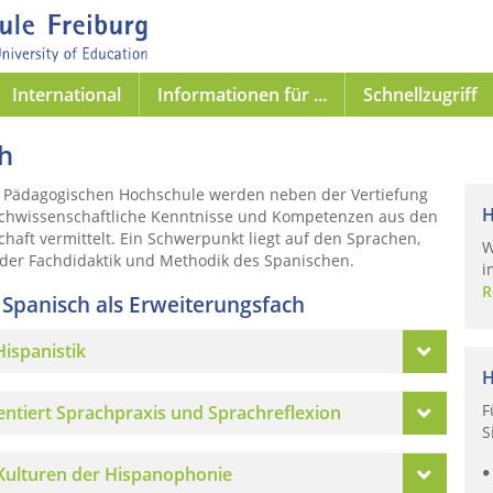
International
Informationen für ...
Schnellzugriff
h
 Pädagogischen Hochschule werden neben der Vertiefung
H
fachwissenschaftliche Kenntnisse und Kompetenzen aus den
chaft vermittelt. Ein Schwerpunkt liegt auf den Sprachen,
W
der Fachdidaktik und Methodik des Spanischen.
i
R
Spanisch als Erweiterungsfach
ispanistik
H
F
ntiert Sprachpraxis und Sprachreflexion
S
Kulturen der Hispanophonie