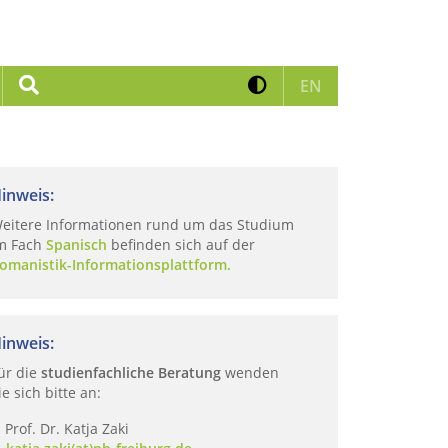
Kontrast erhöhen
Suche
Zur englischen 
EN
inweis:
eitere Informationen rund um das Studium
m Fach
Spanisch
befinden sich auf der
omanistik-Informationsplattform.
inweis:
ür die
studienfachliche Beratung
wenden
ie sich bitte an:
Prof. Dr. Katja Zaki