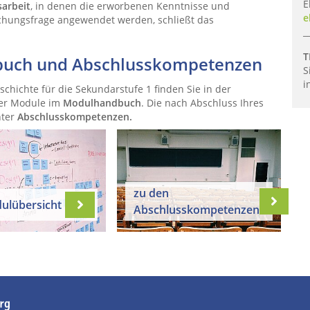
E
sarbeit
, in denen die erworbenen Kenntnisse und
e
schungsfrage angewendet werden, schließt das
_
T
buch und Abschlusskompetenzen
S
i
chichte für die Sekundarstufe 1 finden Sie in der
der Module im
Modulhandbuch
. Die nach Abschluss Ihres
nter
Abschlusskompetenzen
.
zu den
ulübersicht
Abschlusskompetenzen