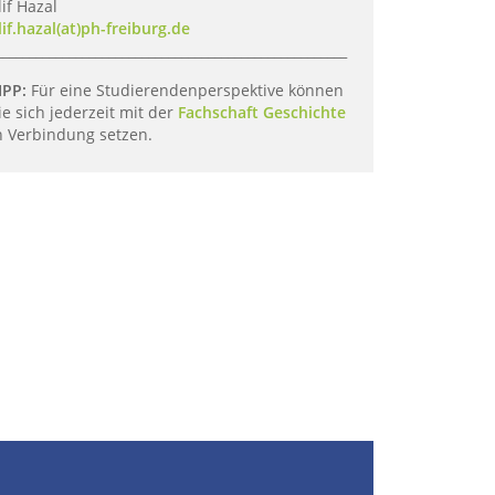
lif Hazal
lif.hazal(at)ph-freiburg.de
_____________________________________________________
IPP:
Für eine Studierendenperspektive können
ie sich jederzeit mit der
Fachschaft Geschichte
n Verbindung setzen.