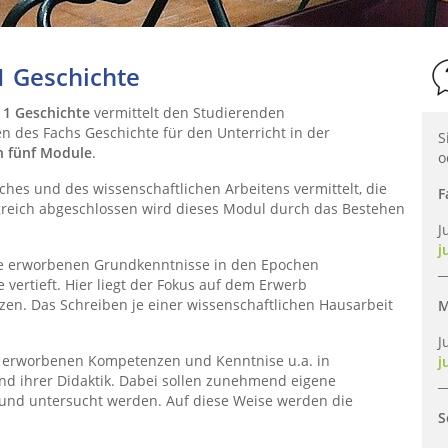
1 Geschichte
 1 Geschichte
vermittelt den Studierenden
n des Fachs Geschichte für den Unterricht in der
S
n fünf Module
.
o
hes und des wissenschaftlichen Arbeitens vermittelt, die
F
olgreich abgeschlossen wird dieses Modul durch das Bestehen
J
j
 erworbenen Grundkenntnisse in den Epochen
_
 vertieft. Hier liegt der Fokus auf dem Erwerb
en. Das Schreiben je einer wissenschaftlichen Hausarbeit
M
J
e erworbenen Kompetenzen und Kenntnise u.a. in
j
d ihrer Didaktik. Dabei sollen zunehmend eigene
_
t und untersucht werden. Auf diese Weise werden die
S