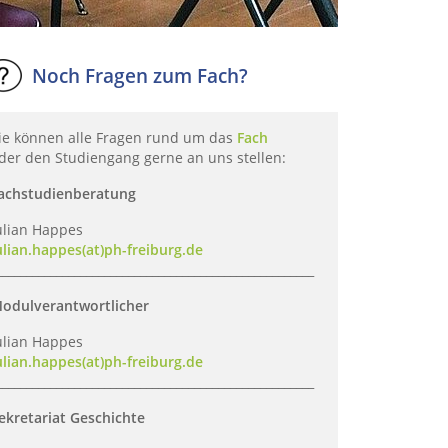
Noch Fragen zum Fach?
ie können alle Fragen rund um das
Fach
der den Studiengang gerne an uns stellen:
achstudienberatung
ulian Happes
ulian.happes(at)ph-freiburg.de
_____________________________________________________
odulverantwortlicher
ulian Happes
ulian.happes(at)ph-freiburg.de
_____________________________________________________
ekretariat Geschichte