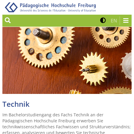
Suche
Kontrast 
Zur eng
EN
Technik
Im Bachelorstudiengang des Fachs Technik an der
Pädagogischen Hochschule Freiburg erwerben Sie
technikwissenschaftliches Fachwissen und Strukturverständnis;
erfassen, analysieren und bewerten Sie technische