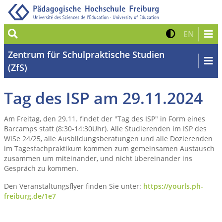
Suche
Kontrast 
Zur eng
EN
Zentrum für Schulpraktische Studien
(ZfS)
Tag des ISP am 29.11.2024
Am Freitag, den 29.11. findet der "Tag des ISP" in Form eines
Barcamps statt (8:30-14:30Uhr). Alle Studierenden im ISP des
WiSe 24/25, alle Ausbildungsberatungen und alle Dozierenden
im Tagesfachpraktikum kommen zum gemeinsamen Austausch
zusammen um miteinander, und nicht übereinander ins
Gespräch zu kommen.
Den Veranstaltungsflyer finden Sie unter:
https://yourls.ph-
freiburg.de/1e7