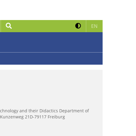
Kontrast erhöhen
Suche
Zur englischen 
EN
Technology and their Didactics Department of
r) Kunzenweg 21D-79117 Freiburg