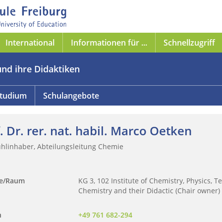
International
Informationen für ...
Schnellzugriff
und ihre Didaktiken
tudium
Schulangebote
. Dr. rer. nat. habil. Marco Oetken
uhlinhaber, Abteilungsleitung Chemie
se/Raum
KG 3, 102 Institute of Chemistry, Physics, 
Chemistry and their Didactic (Chair owne
n
+49 761 682-294