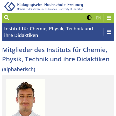
Suche
Kontrast 
Zur eng
EN
Institut für Chemie, Physik, Technik und
ihre Didaktiken
Mitglieder des Instituts für Chemie,
Physik, Technik und ihre Didaktiken
(alphabetisch)